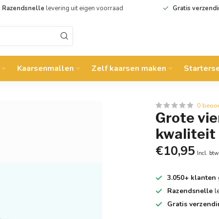
Razendsnelle
levering uit eigen voorraad
Gratis verzend
Kaarsenmallen
Zelf kaarsen maken
Starters
0 beoo
Grote vie
kwaliteit
€10,95
Incl. btw
3.050+ klanten
Razendsnelle
l
Gratis verzend