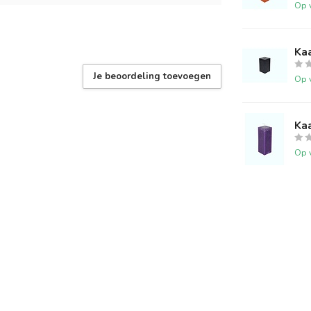
Op 
Ka
Je beoordeling toevoegen
Op 
Kaa
Op 