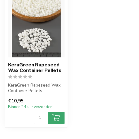
KeraGreen Rapeseed
Wax Container Pellets
KeraGreen Rapeseed Wax
Container Pellets
Het nieuwste product van
€10,95
KeraGreen van...
Binnen 24 uur verzonden!