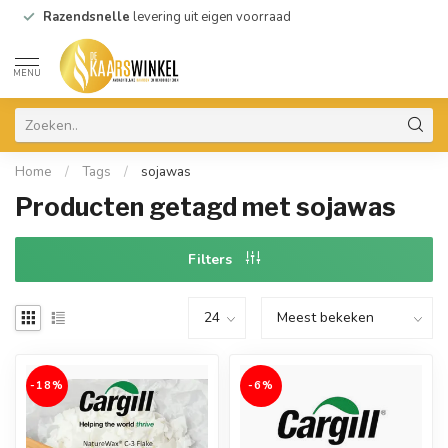
Razendsnelle
levering uit eigen voorraad
MENU
Home
/
Tags
/
sojawas
Producten getagd met sojawas
Filters
-18%
-6%