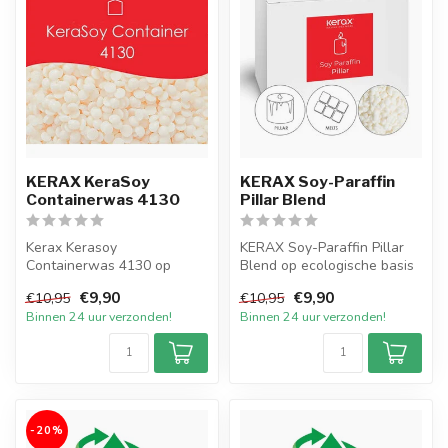
KERAX KeraSoy
KERAX Soy-Paraffin
Containerwas 4130
Pillar Blend
Kerax Kerasoy
KERAX Soy-Paraffin Pillar
Containerwas 4130 op
Blend op ecologische basis
ecologische basis om zelf
om zelf eco-friendly vrijst...
€9,90
€9,90
€10,95
€10,95
eco-friendly contai...
Binnen 24 uur verzonden!
Binnen 24 uur verzonden!
-20%