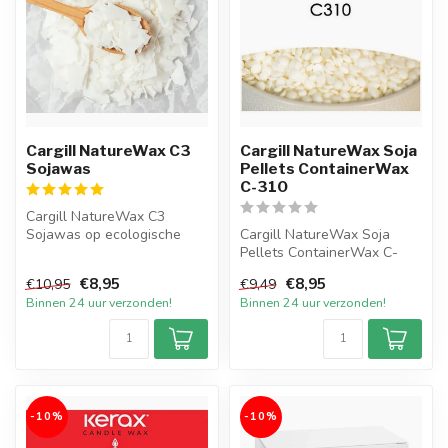
Cargill NatureWax C3
Cargill NatureWax Soja
Sojawas
Pellets ContainerWax
C-310
Cargill NatureWax C3
Sojawas op ecologische
Cargill NatureWax Soja
basis om zelf sojawax
Pellets ContainerWax C-
kaarsen te ver...
310.
€8,95
€8,95
€10,95
€9,49
Het nieuwste product van
Binnen 24 uur verzonden!
Binnen 24 uur verzonden!
Car...
-10%
-10%