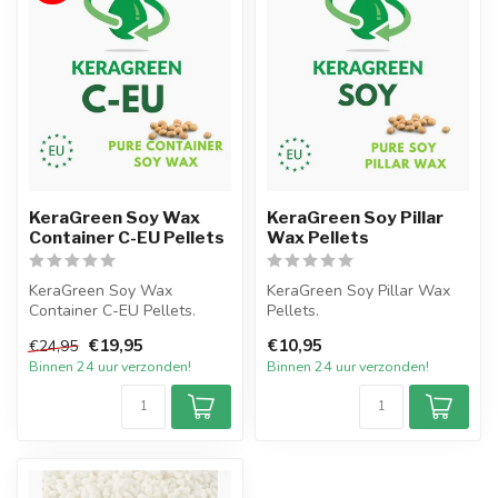
KeraGreen Soy Wax
KeraGreen Soy Pillar
Container C-EU Pellets
Wax Pellets
KeraGreen Soy Wax
KeraGreen Soy Pillar Wax
Container C-EU Pellets.
Pellets.
Het nieuwste product van
Het nieuwste product van
€19,95
€10,95
€24,95
KeraGreen o...
KeraGreen op gebied ...
Binnen 24 uur verzonden!
Binnen 24 uur verzonden!