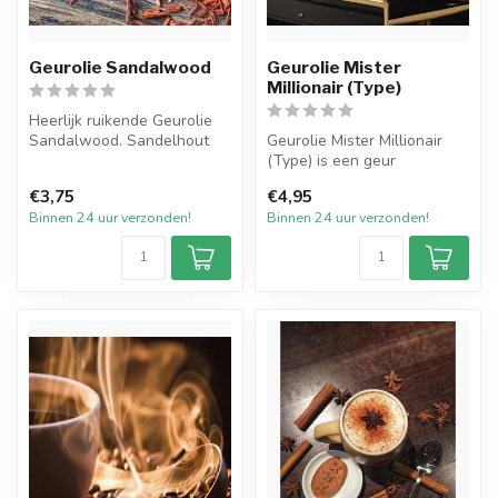
Geurolie Sandalwood
Geurolie Mister
Millionair (Type)
Heerlijk ruikende Geurolie
Sandalwood. Sandelhout
Geurolie Mister Millionair
geurolie wordt gemaakt van
(Type) is een geur
de...
geïnspireerd op een van de
€3,75
€4,95
welbeke...
Binnen 24 uur verzonden!
Binnen 24 uur verzonden!