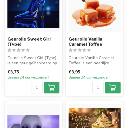
Geurolie Sweet Girl
Geurolie Vanilla
(Type)
Caramel Toffee
Geurolie Sweet Girl (Type)
Geurolie Vanilla Caramel
is een geur geïnspireerd op
Toffee is een heerlijke
een van de welbekende
herkenbare geur van warme
€3,75
€3,95
geu...
karam...
Binnen 24 uur verzonden!
Binnen 24 uur verzonden!