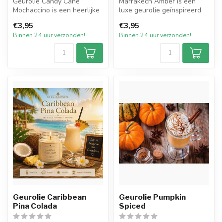
Geurolie Candy Cane
Marrakech Amber is een
Mochaccino is een heerlijke
luxe geurolie geïnspireerd
kerstgeur. De zoete geur
op de warme, mystieke
€3,95
€3,95
van sui...
sfeer va...
Binnen 24 uur verzonden!
Binnen 24 uur verzonden!
Geurolie Caribbean
Geurolie Pumpkin
Pina Colada
Spiced