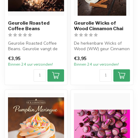
Geurolie Roasted
Geurolie Wicks of
Coffee Beans
Wood Cinnamon Chai
Geurolie Roasted Coffee
De herkenbare Wicks of
Beans. Geurolie vangt de
Wood (WW) geur Cinnamon
intense, warme geur van
Chai. Ervaar met deze
€3,95
€3,95
vers ge...
heerlijke v...
Binnen 24 uur verzonden!
Binnen 24 uur verzonden!