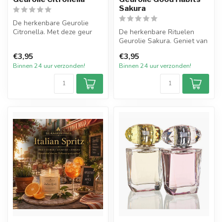
Sakura
De herkenbare Geurolie
Citronella. Met deze geur
De herkenbare Rituelen
houdt u muggen op afstand.
Geurolie Sakura. Geniet van
Derh...
het leven met de luxe geur
€3,95
€3,95
va...
Binnen 24 uur verzonden!
Binnen 24 uur verzonden!