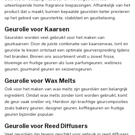
uiteenlopende home fragrance toepassingen. Afhankelijk van het
product dat u maakt, kunnen bepaalde geuroliën beter presteren
op het gebied van geursterkte, stabiliteit en geurbeleving.
Geurolie voor Kaarsen
Geuroliën worden veel gebruikt voor het maken van
geurkaarsen. Door de juiste combinatie van kaarsenwas, lont en
geurolie te kiezen ontstaat een optimale geurverspreiding tijdens
het branden. Binnen ons assortiment vindt u zowel frisse,
bloemige en fruitige geuren als luxe parfumgeuren, wellness
geuren, gourmand geuren en seizoensgeuren.
Geurolie voor Wax Melts
Ook voor het maken van wax melts zijn geuroliën een belangrijk
ingrediënt. Omdat wax melts zonder lont worden gebruikt, komt
de geur vaak sneller vrij. Hierdoor zijn krachtige geurcomposities
zoals bakery geuren, designer geuren, koffiegeuren en fruitige
geuren bijzonder populair.
Geurolie voor Reed Diffusers
Veel geuroliën zijn tevens geschikt voor gebruik in reed diffusers