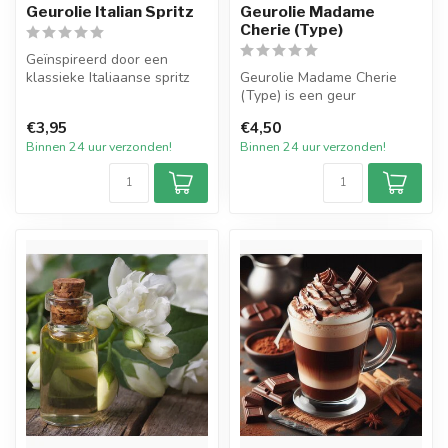
Geurolie Italian Spritz
Geurolie Madame
Cherie (Type)
Geïnspireerd door een
klassieke Italiaanse spritz
Geurolie Madame Cherie
cocktail, combineert Italian
(Type) is een geur
S...
geïnspireerd op een van de
€3,95
€4,50
welbekende ...
Binnen 24 uur verzonden!
Binnen 24 uur verzonden!