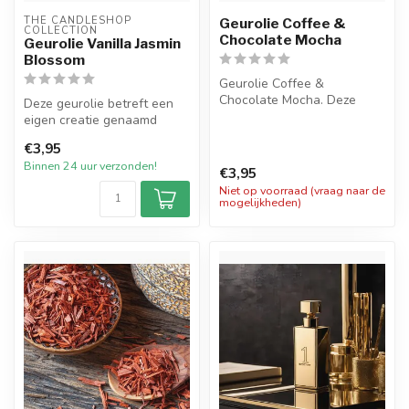
THE CANDLESHOP 
Geurolie Coffee &
COLLECTION
Chocolate Mocha
Geurolie Vanilla Jasmin
Blossom
Geurolie Coffee &
Chocolate Mocha. Deze
Deze geurolie betreft een
heerlijke geurolie legt de
eigen creatie genaamd
rijke, warme ...
Vanilla Jasmin Blossom en
€3,95
heeft ...
Binnen 24 uur verzonden!
€3,95
Niet op voorraad (vraag naar de
mogelijkheden)