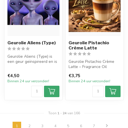
Geurolie Aliens (Type)
Geurolie Pistachio
Crème Latte
Geurolie Aliens (Type) is
een geur geïnspireerd en is
Geurolie Pistachio Crème
onze versie op een van de ...
Latte – Fragrance Oil
€4,50
€3,75
Pistachio Crème Latte is een
Binnen 24 uur verzonden!
Binnen 24 uur verzonden!
w...
Toon
1
-
24
van 166
1
2
3
4
5
6
7