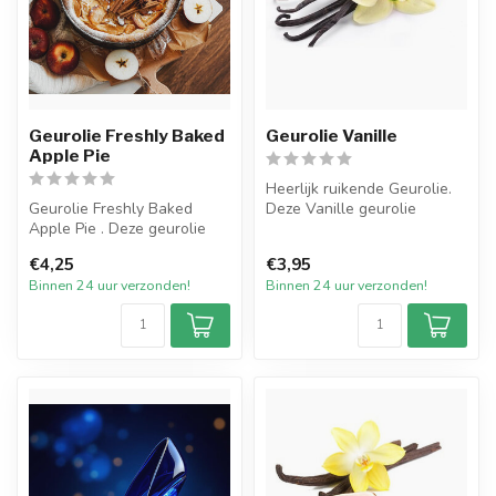
Geurolie Freshly Baked
Geurolie Vanille
Apple Pie
Heerlijk ruikende Geurolie.
Geurolie Freshly Baked
Deze Vanille geurolie
Apple Pie . Deze geurolie
herken je uit de duizenden.
brengt de geur van
H...
€4,25
€3,95
versgebakken...
Binnen 24 uur verzonden!
Binnen 24 uur verzonden!