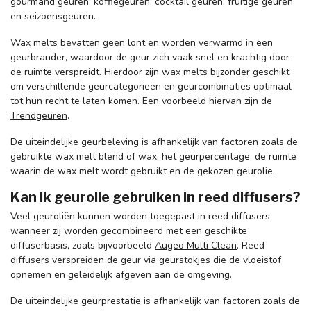
gourmand geuren, koffiegeuren, cocktail geuren, fruitige geuren
en seizoensgeuren.
Wax melts bevatten geen lont en worden verwarmd in een
geurbrander, waardoor de geur zich vaak snel en krachtig door
de ruimte verspreidt. Hierdoor zijn wax melts bijzonder geschikt
om verschillende geurcategorieën en geurcombinaties optimaal
tot hun recht te laten komen. Een voorbeeld hiervan zijn de
Trendgeuren
.
De uiteindelijke geurbeleving is afhankelijk van factoren zoals de
gebruikte wax melt blend of wax, het geurpercentage, de ruimte
waarin de wax melt wordt gebruikt en de gekozen geurolie.
Kan ik geurolie gebruiken in reed diffusers?
Veel geuroliën kunnen worden toegepast in reed diffusers
wanneer zij worden gecombineerd met een geschikte
diffuserbasis, zoals bijvoorbeeld
Augeo Multi Clean
. Reed
diffusers verspreiden de geur via geurstokjes die de vloeistof
opnemen en geleidelijk afgeven aan de omgeving.
De uiteindelijke geurprestatie is afhankelijk van factoren zoals de