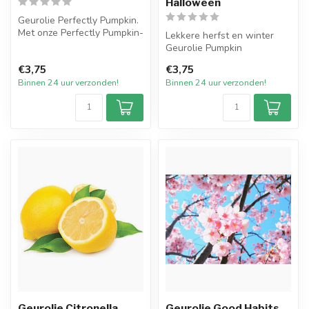
Halloween
Geurolie Perfectly Pumpkin.
Met onze Perfectly Pumpkin-
Lekkere herfst en winter
geur kun je heerlijk dagd...
Geurolie Pumpkin
Halloween. Een van de
€3,75
€3,75
nieuwe geuren in...
Binnen 24 uur verzonden!
Binnen 24 uur verzonden!
Geurolie Citronella
Geurolie Good Habits