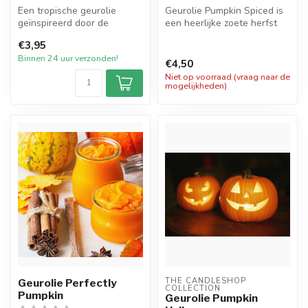
Een tropische geurolie
Geurolie Pumpkin Spiced is
geïnspireerd door de
een heerlijke zoete herfst
iconische Pina Colada
lekkernij. Deze heerlijke ...
€3,95
cocktail. Sapp...
Binnen 24 uur verzonden!
€4,50
Niet op voorraad (vraag naar de
mogelijkheden)
THE CANDLESHOP 
Geurolie Perfectly
COLLECTION
Pumpkin
Geurolie Pumpkin