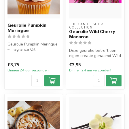
THE CANDLESHOP 
Geurolie Pumpkin
COLLECTION
Meringue
Geurolie Wild Cherry
Macaron
Geurolie Pumpkin Meringue
– Fragrance Oil
Deze geurolie betreft een
eigen creatie genaamd Wild
Geniet van de heerlijke geur
Cherry Macaron. De naam
€3,75
€3,95
van Pu...
ze...
Binnen 24 uur verzonden!
Binnen 24 uur verzonden!